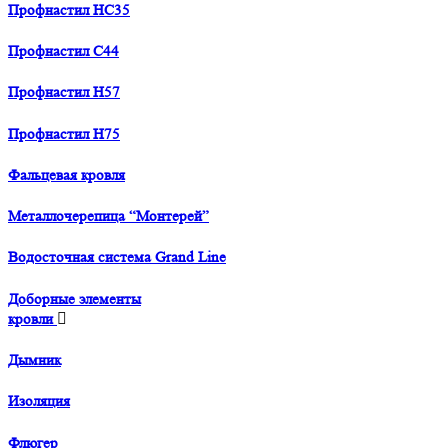
Профнастил HC35
Профнастил С44
Профнастил H57
Профнастил H75
Фальцевая кровля
Металлочерепица “Монтерей”
Водосточная система Grand Line
Доборные элементы
кровли
Дымник
Изоляция
Флюгер