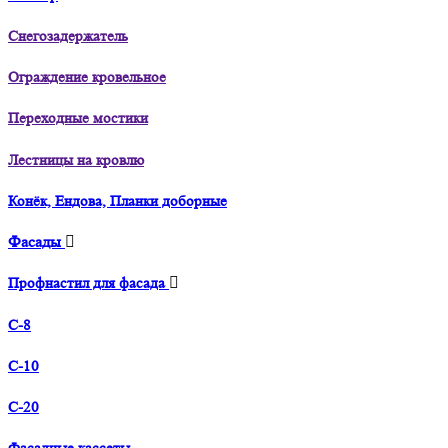
Снегозадержатель
Ограждение кровельное
Переходные мостики
Лестницы на кровлю
Конёк, Ендова, Планки доборные
Фасады
Профнастил для фасада
С-8
С-10
С-20