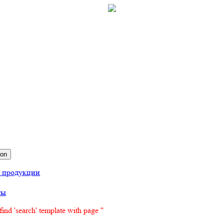
ion
г продукции
ты
find 'search' template with page ''