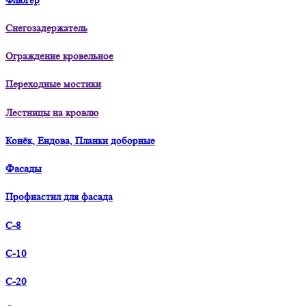
Флюгер
Снегозадержатель
Ограждение кровельное
Переходные мостики
Лестницы на кровлю
Конёк, Ендова, Планки доборные
Фасады
Профнастил для фасада
С-8
С-10
С-20