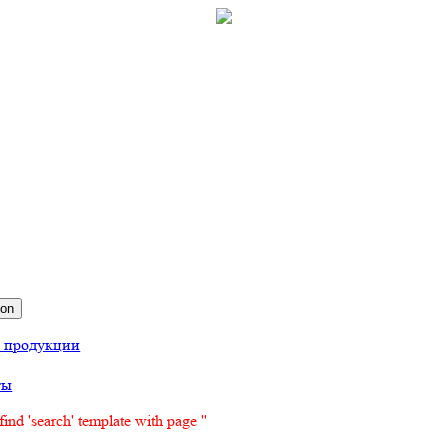
ion
г продукции
ты
find 'search' template with page ''